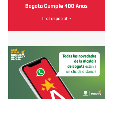
Bogotá Cumple 488 Años
Ir al especial >