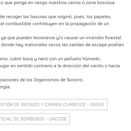
to que ponga en riesgo nuestros cerros o zona boscosa
e de recoger las basuras que originó, pues, los papeles,
rial combustible contribuyen en la propagación de un
 ya que pueden lesionarse y/o causar un incendio forestal.
 donde hay matorrales secos las salidas de escape podrían
umo, cubrir boca y nariz con un pañuelo húmedo.
lugar en sentido contrario a la dirección del viento o hacia
dicaciones de los Organismos de Socorro.
ergía.
ESTIÓN DE RIESGOS Y CAMBIO CLIMÁTICO - IDIGER
FICIAL DE BOMBEROS - UAECOB