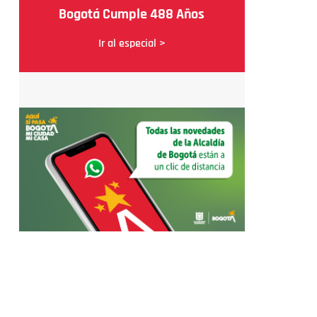
Bogotá Cumple 488 Años
Ir al especial >