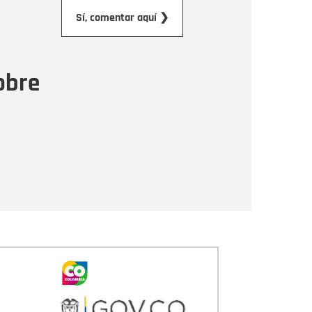
orreo electrónico
Sí, comentar aquí ❯
ensaje
obre
Enviar