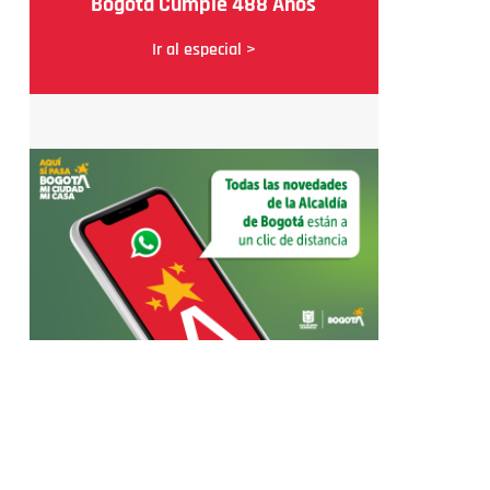
Bogotá Cumple 488 Años
Ir al especial >