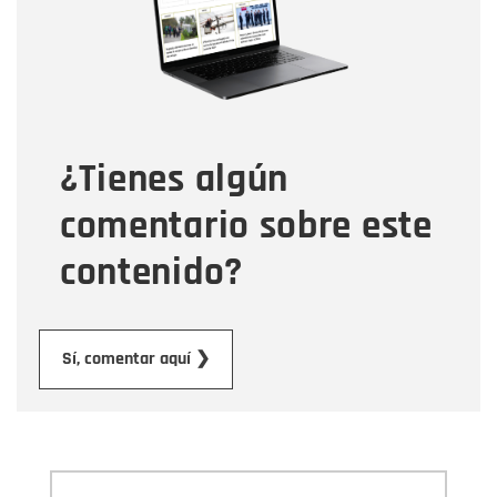
Correo electrónico
Tipo de comentario
¿Tienes algún
Mensaje
comentario sobre este
contenido?
Enviar
Sí, comentar aquí ❯