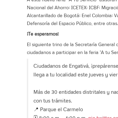
Nacional del Ahorro; ICETEX; ICBF; Migra
Alcantarillado de Bogotá; Enel Colombia; V
Defensoría del Espacio Público, entre otras
¡Te esperamos!
El siguiente trino de la Secretaría General 
ciudadanos a participar en la feria 'A tu Serv
Ciudadanos de Engativá, ¡prepárense
llega a tu localidad este jueves y vie
Más de 30 entidades distritales y na
con tus trámites.
📍 Parque el Carmelo
🗓️ 8:00 a.m. - 4:00 p.m.
pic.twitter