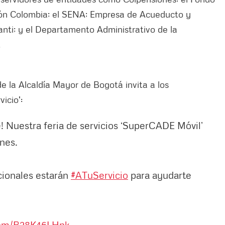
ción Colombia; el SENA; Empresa de Acueducto y
anti; y el Departamento Administrativo de la
.
de la Alcaldía Mayor de Bogotá invita a los
icio':
! Nuestra feria de servicios ‘SuperCADE Móvil’
rnes.
cionales estarán
#ATuServicio
para ayudarte
.com/B28K46LHnk