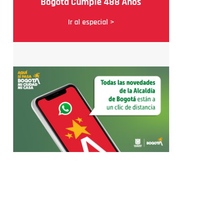
Bogotá Cumple 488 Años
Ir al especial >