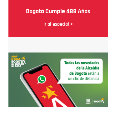
Bogotá Cumple 488 Años
Ir al especial >