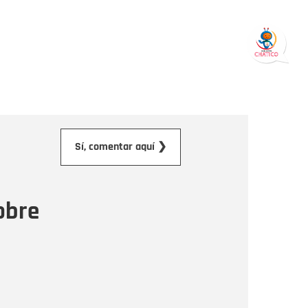
orreo electrónico
Sí, comentar aquí ❯
ensaje
obre
Enviar