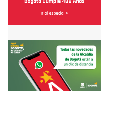
Bogotá Cumple 488 Años
Ir al especial >