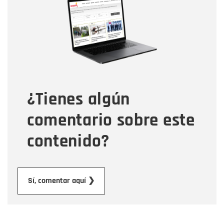
Nombre
Correo electrónico
Tipo de comentario
¿Tienes algún
Mensaje
comentario sobre este
contenido?
Enviar
Sí, comentar aquí ❯