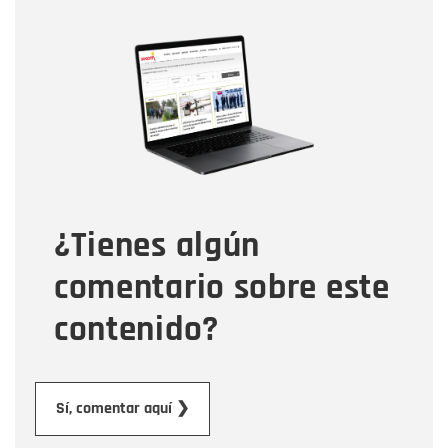
Nombre
Nombre
Correo electrónico
Tipo de comentario
¿Tienes algún
Mensaje
comentario sobre este
contenido?
Enviar
Sí, comentar aquí ❯