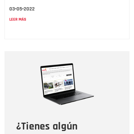
03•05•2022
LEER MÁS
Nombre
Nombre
Correo electrónico
Tipo de comentario
¿Tienes algún
Mensaje