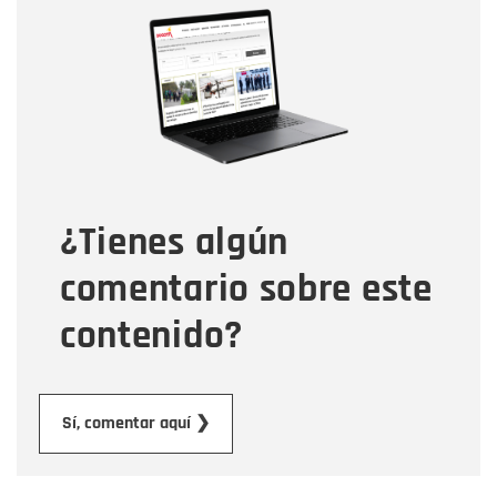
Nombre
Correo electrónico
Tipo de comentario
¿Tienes algún
Mensaje
comentario sobre este
contenido?
Enviar
Sí, comentar aquí ❯