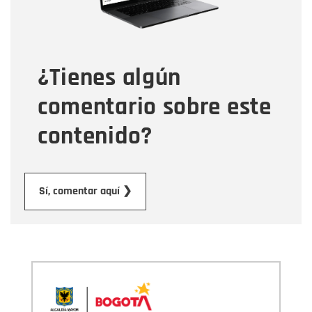
Tipo de comentario
¿Tienes algún
Mensaje
comentario sobre este
contenido?
Enviar
Sí, comentar aquí ❯