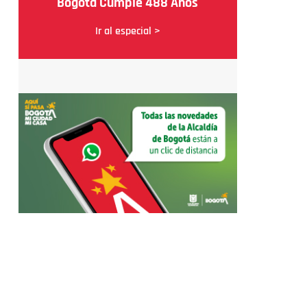
Bogotá Cumple 488 Años
Ir al especial >