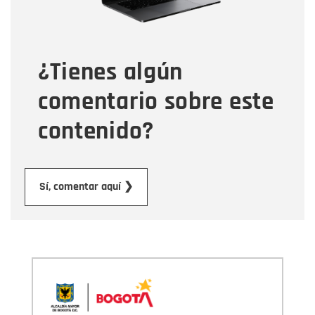
Tipo de comentario
¿Tienes algún
Mensaje
comentario sobre este
contenido?
Enviar
Sí, comentar aquí ❯