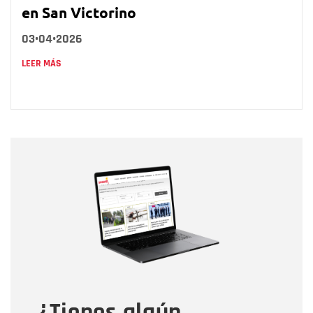
en San Victorino
03•04•2026
LEER MÁS
Nombre
Nombre
Correo electrónico
Tipo de comentario
¿Tienes algún
Mensaje