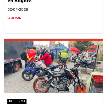
en Bogotá
02•04•2026
LEER MÁS
GOBIERNO