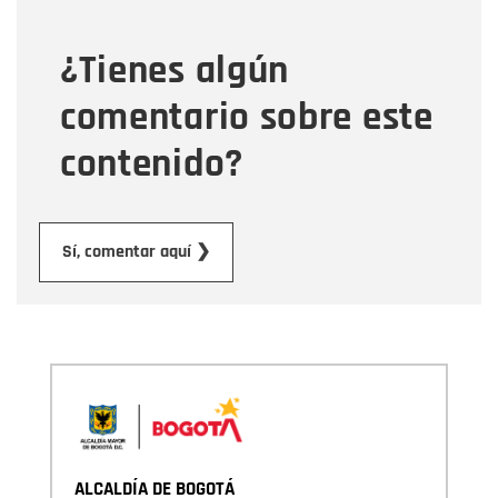
¿Tienes algún
Mensaje
comentario sobre este
contenido?
Enviar
Sí, comentar aquí ❯
ALCALDÍA DE BOGOTÁ