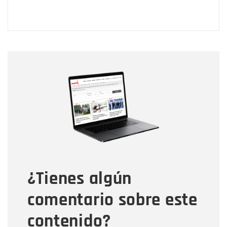
Nombre
Nombre
Correo electrónico
Tipo de comentario
¿Tienes algún
Mensaje
comentario sobre este
contenido?