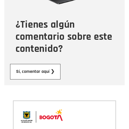
Tipo de comentario
¿Tienes algún
Mensaje
comentario sobre este
contenido?
Enviar
Sí, comentar aquí ❯