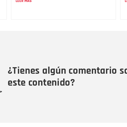
LEER MÁS
L
Nombre
C
Nombre
Tipo de comentario
M
¿Tienes algún comentario s
este contenido?