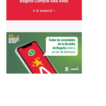
Bogotá Cumple 488 Años
Ir al especial >