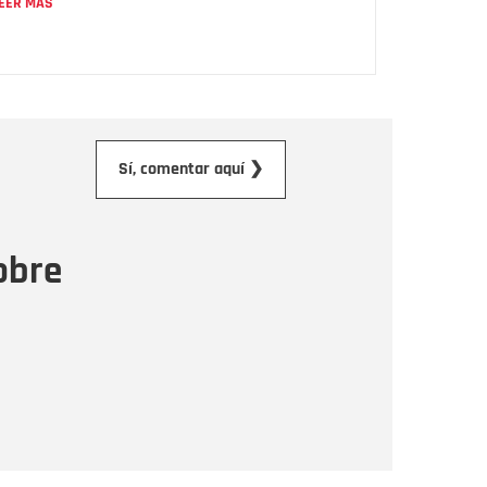
EER MÁS
orreo electrónico
Sí, comentar aquí ❯
ensaje
obre
Enviar