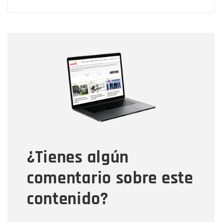
Nombre
Nombre
Correo electrónico
Tipo de comentario
¿Tienes algún
Mensaje
comentario sobre este
contenido?