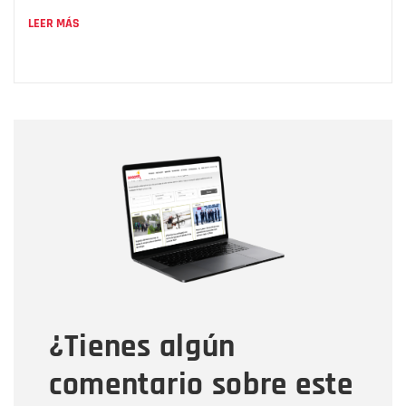
LEER MÁS
Nombre
Nombre
Correo electrónico
Tipo de comentario
¿Tienes algún
Mensaje
comentario sobre este