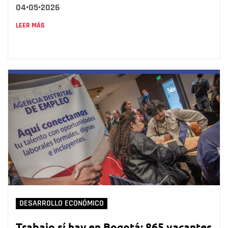
04•05•2026
LEER MÁS
DESARROLLO ECONÓMICO
Trabajo sí hay en Bogotá: 865 vacantes