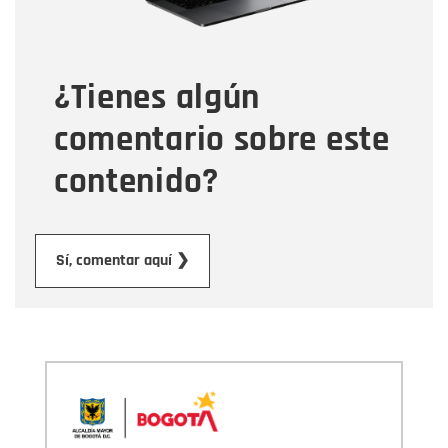
Tipo de comentario
¿Tienes algún
Mensaje
comentario sobre este
contenido?
Enviar
Sí, comentar aquí ❯