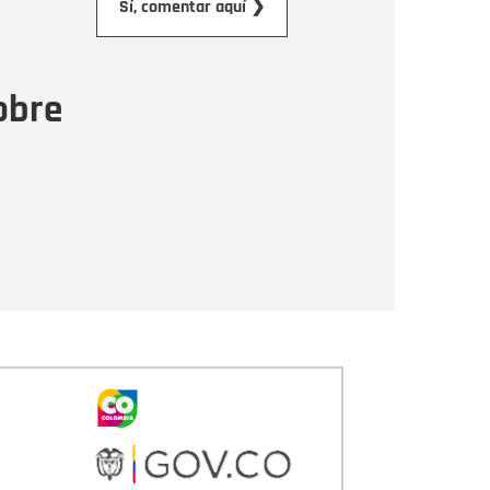
Sí, comentar aquí ❯
ensaje
obre
Enviar