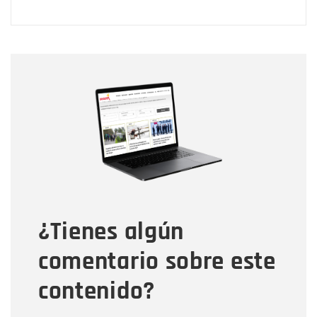
Nombre
Nombre
Correo electrónico
Tipo de comentario
¿Tienes algún
Mensaje
comentario sobre este
contenido?