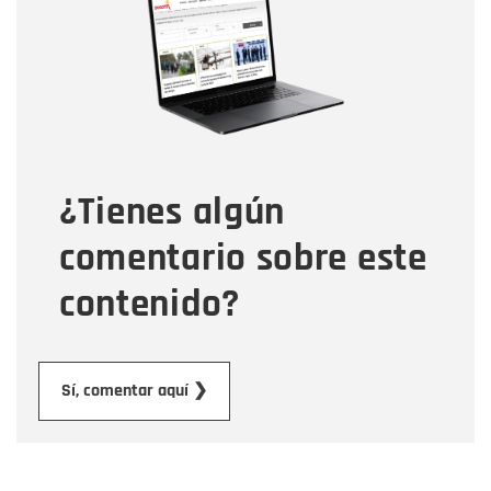
Correo electrónico
Tipo de comentario
¿Tienes algún
Mensaje
comentario sobre este
contenido?
Enviar
Sí, comentar aquí ❯