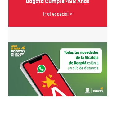
Bogotá Cumple 488 Años
Ir al especial >