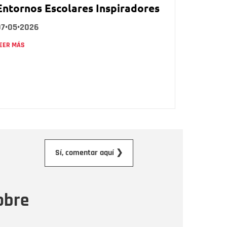
Entornos Escolares Inspiradores
07•05•2026
EER MÁS
orreo electrónico
Sí, comentar aquí ❯
ensaje
obre