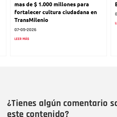
mas de $ 1.000 millones para
fortalecer cultura ciudadana en
TransMilenio
L
07•05•2026
LEER MÁS
Nombre
C
Nombre
Tipo de comentario
M
¿Tienes algún comentario s
este contenido?