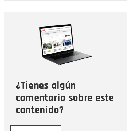
Nombre
Nombre
Correo electrónico
Tipo de comentario
¿Tienes algún
Mensaje
comentario sobre este
contenido?