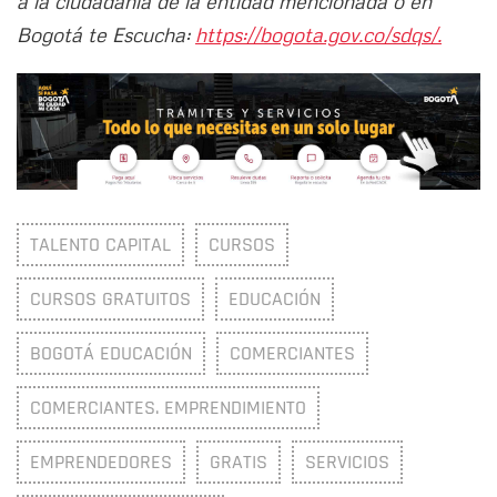
a la ciudadanía de la entidad mencionada o en
Bogotá te Escucha:
https://bogota.gov.co/sdqs/.
TALENTO CAPITAL
CURSOS
CURSOS GRATUITOS
EDUCACIÓN
BOGOTÁ EDUCACIÓN
COMERCIANTES
COMERCIANTES. EMPRENDIMIENTO
EMPRENDEDORES
GRATIS
SERVICIOS