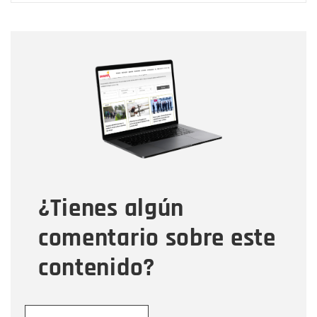
Nombre
Nombre
Correo electrónico
Tipo de comentario
¿Tienes algún
Mensaje
comentario sobre este
contenido?