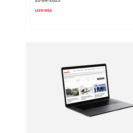
25•04•2025
LEER MÁS