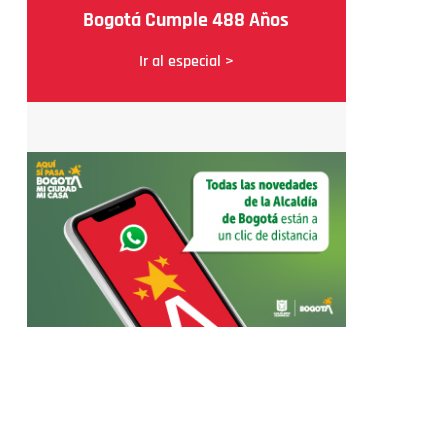
Bogotá Cumple 488 Años
Ir al especial >