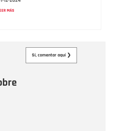
1•12•2024
EER MÁS
orreo electrónico
Sí, comentar aquí ❯
ensaje
obre
Enviar