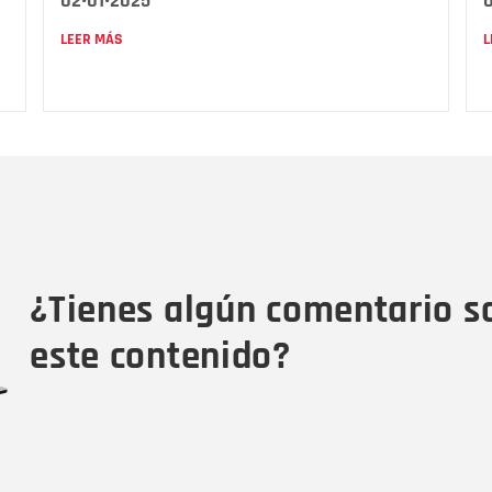
02•01•2025
0
LEER MÁS
L
Nombre
C
Nombre
Tipo de comentario
M
¿Tienes algún comentario s
este contenido?