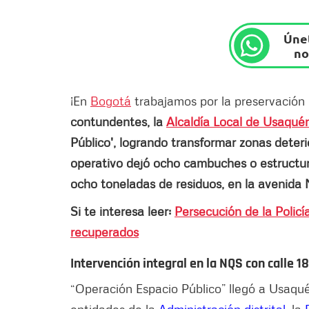
Únet
no
¡En
Bogotá
trabajamos por la preservación 
contundentes, la
Alcaldía Local de Usaqué
Público', logrando transformar zonas deter
operativo dejó ocho cambuches o estructur
ocho toneladas de residuos, en la avenida 
Si te interesa leer:
Persecución de la Policí
recuperados
Intervención integral en la NQS con calle 1
“Operación Espacio Público” llegó a Usaquén
entidades de la
Administración distrital
, la