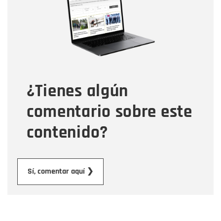
Correo electrónico
Tipo de comentario
¿Tienes algún
Mensaje
comentario sobre este
contenido?
Enviar
Sí, comentar aquí ❯