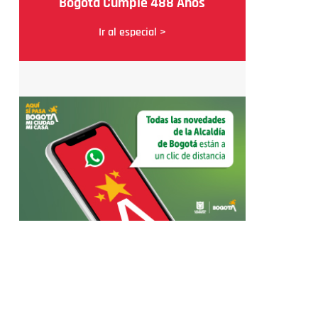
Bogotá Cumple 488 Años
Ir al especial >