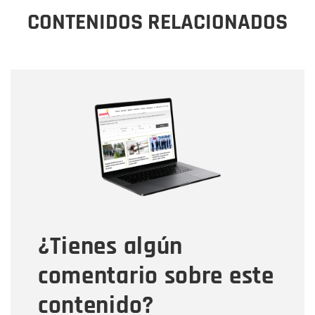
CONTENIDOS RELACIONADOS
Nombre
Nombre
Correo electrónico
Tipo de comentario
¿Tienes algún
Mensaje
comentario sobre este
contenido?