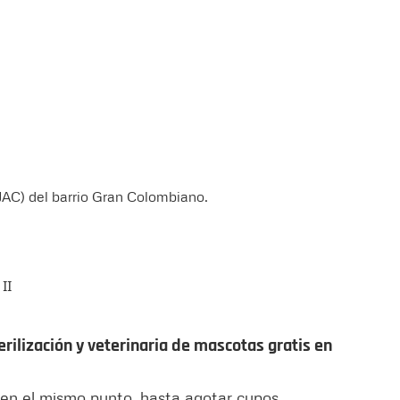
JAC) del barrio Gran Colombiano.
II
erilización y veterinaria de mascotas gratis en
ón en el mismo punto, hasta agotar cupos.