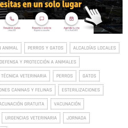
N ANIMAL
PERROS Y GATOS
ALCALDÍAS LOCALES
DEFENSA Y PROTECCIÓN A ANIMALES
 TÉCNICA VETERINARIA
PERROS
GATOS
IONES CANINAS Y FELINAS
ESTERILIZACIONES
ACUNACIÓN GRATUITA
VACUNACIÓN
URGENCIAS VETERINARIA
JORNADA