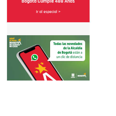
Bogotá Cumple 488 Años
Ir al especial >