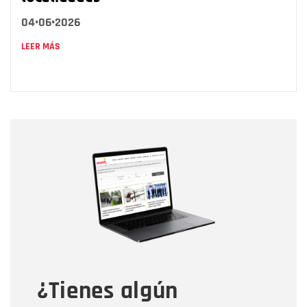
04•06•2026
LEER MÁS
Nombre
Nombre
Correo electrónico
Tipo de comentario
¿Tienes algún
Mensaje