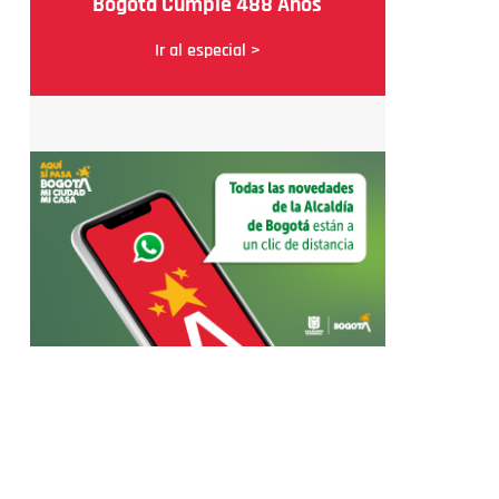
Bogotá Cumple 488 Años
Ir al especial >