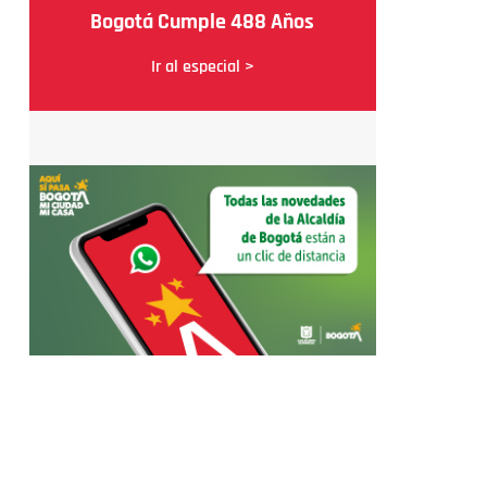
Bogotá Cumple 488 Años
Ir al especial >