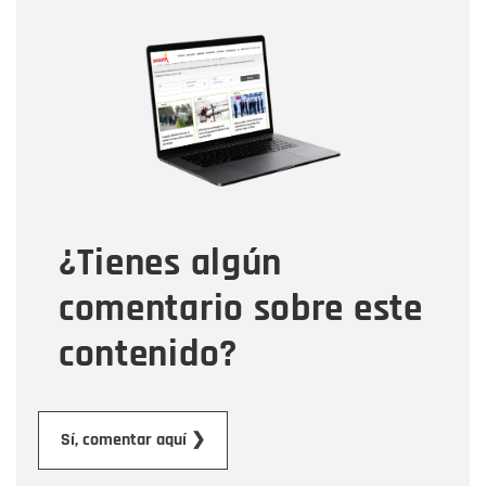
Nombre
Nombre
Correo electrónico
Tipo de comentario
¿Tienes algún
Mensaje
comentario sobre este
contenido?
Enviar
Sí, comentar aquí ❯