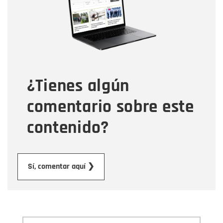
Correo electrónico
Tipo de comentario
¿Tienes algún
Mensaje
comentario sobre este
contenido?
Enviar
Sí, comentar aquí ❯