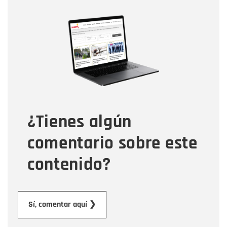
Nombre
Nombre
Correo electrónico
Tipo de comentario
¿Tienes algún
Mensaje
comentario sobre este
contenido?
Enviar
Sí, comentar aquí ❯