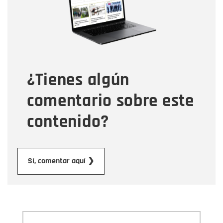
Correo electrónico
Tipo de comentario
¿Tienes algún
Mensaje
comentario sobre este
contenido?
Enviar
Sí, comentar aquí ❯