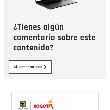
Tipo de comentario
¿Tienes algún
Mensaje
comentario sobre este
contenido?
Enviar
Sí, comentar aquí ❯