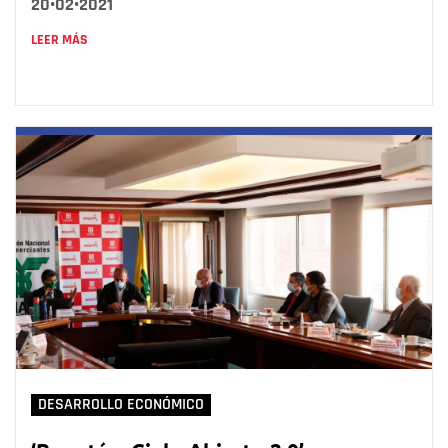
20•02•2021
LEER MÁS
DESARROLLO ECONÓMICO