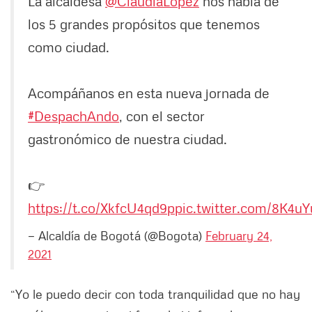
La alcaldesa
@ClaudiaLopez
nos habla de
los 5 grandes propósitos que tenemos
como ciudad.
Acompáñanos en esta nueva jornada de
#DespachAndo
, con el sector
gastronómico de nuestra ciudad.
👉
https://t.co/XkfcU4qd9p
pic.twitter.com/8K4u
— Alcaldía de Bogotá (@Bogota)
February 24,
2021
“Yo le puedo decir con toda tranquilidad que no hay