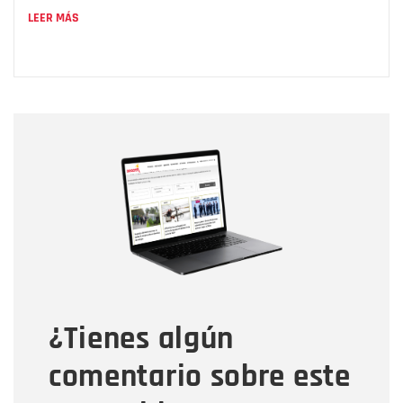
LEER MÁS
Nombre
Nombre
Correo electrónico
Tipo de comentario
¿Tienes algún
Mensaje
comentario sobre este