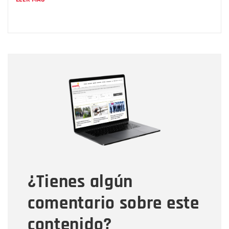
Nombre
Nombre
Correo electrónico
Tipo de comentario
¿Tienes algún
Mensaje
comentario sobre este
contenido?