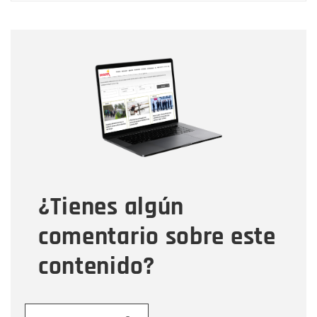
Nombre
Nombre
Correo electrónico
Tipo de comentario
¿Tienes algún
Mensaje
comentario sobre este
contenido?