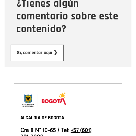
¿Tienes algún
Mensaje
comentario sobre este
contenido?
Enviar
Sí, comentar aquí ❯
ALCALDÍA DE BOGOTÁ
Cra 8 N° 10-65 / Tel:
+57 (601)