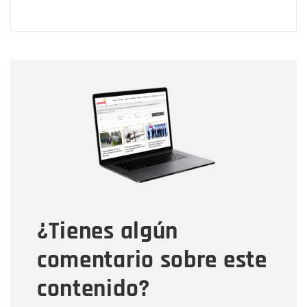
Nombre
Nombre
Correo electrónico
Tipo de comentario
¿Tienes algún
Mensaje
comentario sobre este
contenido?