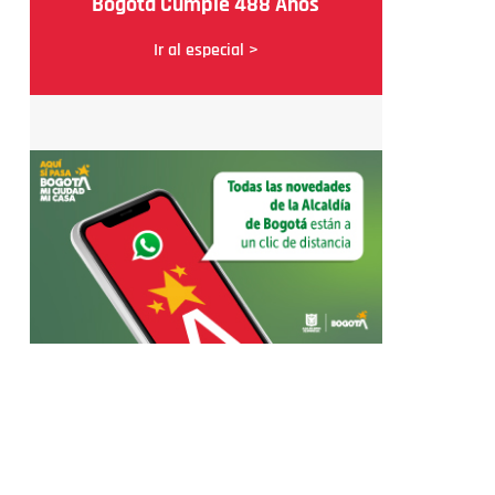
Bogotá Cumple 488 Años
Ir al especial >