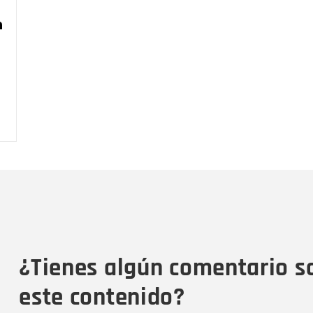
n
Nombre
C
Nombre
Tipo de comentario
M
¿Tienes algún comentario s
este contenido?