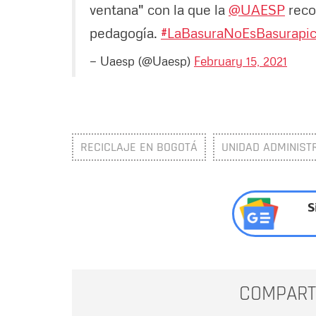
ventana" con la que la
@UAESP
recor
pedagogía.
#LaBasuraNoEsBasura
pi
— Uaesp (@Uaesp)
February 15, 2021
RECICLAJE EN BOGOTÁ
UNIDAD ADMINISTR
S
COMPART