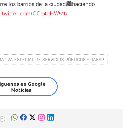
re los barrios de la ciudad🏙️haciendo
c.twitter.com/CCq4qHW516
ATIVA ESPECIAL DE SERVICIOS PÚBLICOS - UAESP
íguenos en Google
Noticias
E: