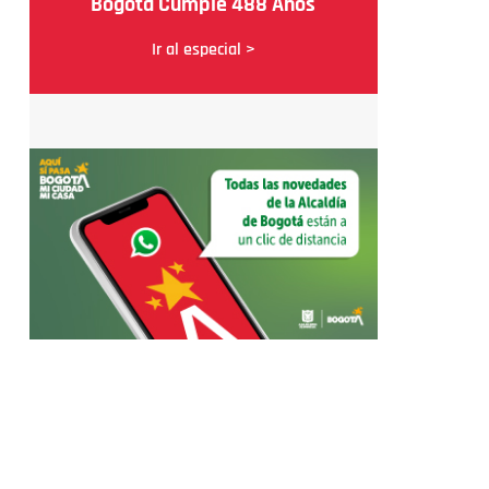
Bogotá Cumple 488 Años
Ir al especial >