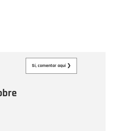
orreo electrónico
Sí, comentar aquí ❯
ensaje
obre