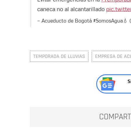
caneca no al alcantarillado
pic.twit
— Acueducto de Bogotá #SomosAgua💧
TEMPORADA DE LLUVIAS
EMPRESA DE AC
S
COMPART