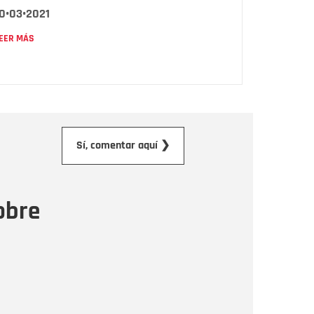
0•03•2021
EER MÁS
orreo electrónico
Sí, comentar aquí ❯
ensaje
obre
Enviar