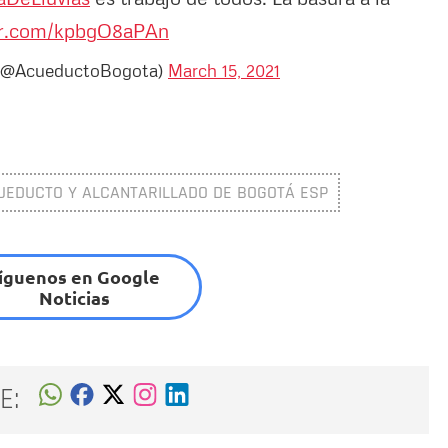
ter.com/kpbgO8aPAn
 (@AcueductoBogota)
March 15, 2021
UEDUCTO Y ALCANTARILLADO DE BOGOTÁ ESP
íguenos en Google
Noticias
E: