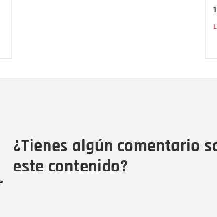
1
L
Nombre
C
Nombre
Tipo de comentario
M
¿Tienes algún comentario s
este contenido?