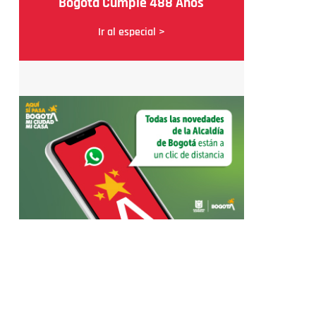
Bogotá Cumple 488 Años
Ir al especial >