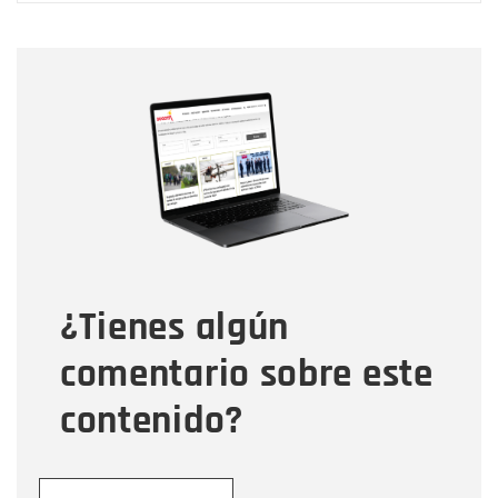
Nombre
Nombre
Correo electrónico
Tipo de comentario
¿Tienes algún
Mensaje
comentario sobre este
contenido?